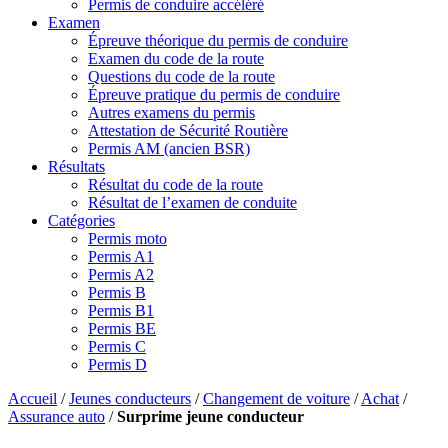
Permis de conduire accéléré
Examen
Épreuve théorique du permis de conduire
Examen du code de la route
Questions du code de la route
Épreuve pratique du permis de conduire
Autres examens du permis
Attestation de Sécurité Routière
Permis AM (ancien BSR)
Résultats
Résultat du code de la route
Résultat de l’examen de conduite
Catégories
Permis moto
Permis A1
Permis A2
Permis B
Permis B1
Permis BE
Permis C
Permis D
Accueil
/
Jeunes conducteurs
/
Changement de voiture
/
Achat
/
Assurance auto
/
Surprime jeune conducteur