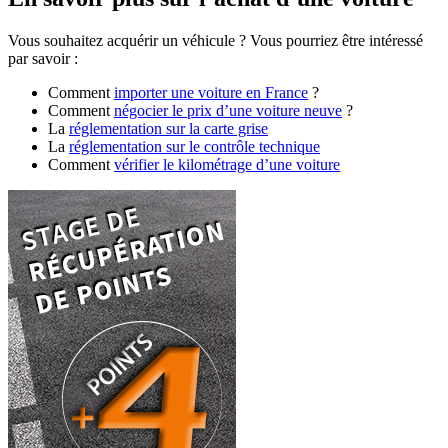
Vous souhaitez acquérir un véhicule ? Vous pourriez être intéressé
par savoir :
Comment
importer une voiture en France
?
Comment
négocier le prix d’une voiture neuve
?
La
réglementation sur la carte grise
La
réglementation sur le contrôle technique
Comment
vérifier le kilométrage d’une voiture