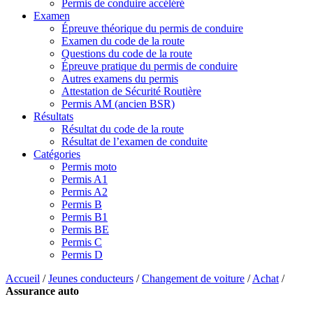
Permis de conduire accéléré
Examen
Épreuve théorique du permis de conduire
Examen du code de la route
Questions du code de la route
Épreuve pratique du permis de conduire
Autres examens du permis
Attestation de Sécurité Routière
Permis AM (ancien BSR)
Résultats
Résultat du code de la route
Résultat de l’examen de conduite
Catégories
Permis moto
Permis A1
Permis A2
Permis B
Permis B1
Permis BE
Permis C
Permis D
Accueil
/
Jeunes conducteurs
/
Changement de voiture
/
Achat
/
Assurance auto