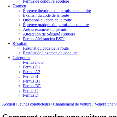
Permis de conduire accéléré
Examen
Épreuve théorique du permis de conduire
Examen du code de la route
Questions du code de la route
Épreuve pratique du permis de conduire
Autres examens du permis
Attestation de Sécurité Routière
Permis AM (ancien BSR)
Résultats
Résultat du code de la route
Résultat de l’examen de conduite
Catégories
Permis moto
Permis A1
Permis A2
Permis B
Permis B1
Permis BE
Permis C
Permis D
Accueil
/
Jeunes conducteurs
/
Changement de voiture
/
Vendre une v
Comment vendre une voiture en