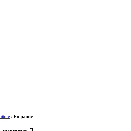
oiture
/
En panne
 panne ?