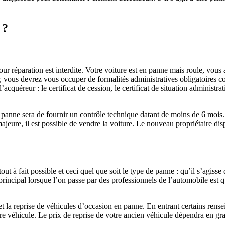
 ?
r réparation est interdite. Votre voiture est en panne mais roule, vous a
er, vous devrez vous occuper de formalités administratives obligatoires c
quéreur : le certificat de cession, le certificat de situation administrati
panne sera de fournir un contrôle technique datant de moins de 6 mois. N
jeure, il est possible de vendre la voiture. Le nouveau propriétaire dis
ut à fait possible et ceci quel que soit le type de panne : qu’il s’agis
incipal lorsque l’on passe par des professionnels de l’automobile est qu
t et la reprise de véhicules d’occasion en panne. En entrant certains ren
re véhicule. Le prix de reprise de votre ancien véhicule dépendra en gra