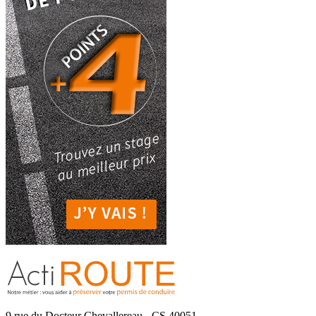
9 rue du Docteur Chevallereau - CS 40051