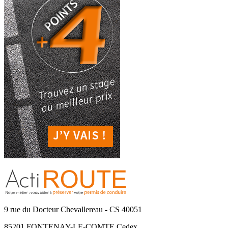
9 rue du Docteur Chevallereau - CS 40051
85201 FONTENAY-LE-COMTE Cedex