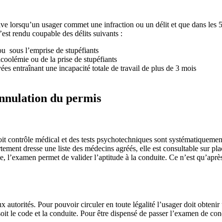
idive lorsqu’un usager commet une infraction ou un délit et que dans les 
est rendu coupable des délits suivants :
ou sous l’emprise de stupéfiants
lcoolémie ou de la prise de stupéfiants
es entraînant une incapacité totale de travail de plus de 3 mois
annulation du permis
t contrôle médical et des tests psychotechniques sont systématiquement
ement dresse une liste des médecins agréés, elle est consultable sur plac
l’examen permet de valider l’aptitude à la conduite. Ce n’est qu’après
x autorités. Pour pouvoir circuler en toute légalité l’usager doit obtenir
it le code et la conduite. Pour être dispensé de passer l’examen de condu