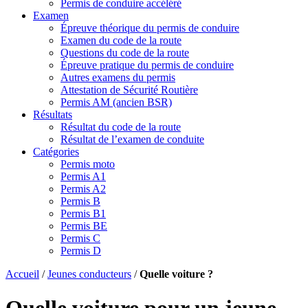
Permis de conduire accéléré
Examen
Épreuve théorique du permis de conduire
Examen du code de la route
Questions du code de la route
Épreuve pratique du permis de conduire
Autres examens du permis
Attestation de Sécurité Routière
Permis AM (ancien BSR)
Résultats
Résultat du code de la route
Résultat de l’examen de conduite
Catégories
Permis moto
Permis A1
Permis A2
Permis B
Permis B1
Permis BE
Permis C
Permis D
Accueil
/
Jeunes conducteurs
/
Quelle voiture ?
Quelle voiture pour un jeune